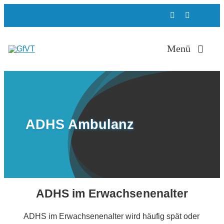
Zum
Inhalt
springen
Menü
Therapie
ADHS Ambulanz
ADHS Ambulan
Weiterbildung
Ausbildung
ADHS im Erwachsenenalter
ADHS im Erwachsenenalter wird häufig spät oder
Über uns