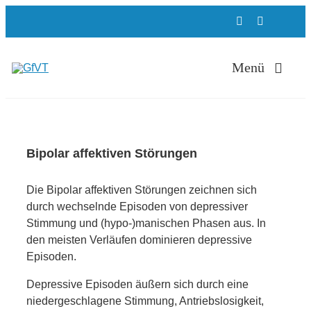
Zum
Inhalt
springen
Menü
Therapie
Bipolar affektiven Störungen
ADHS Ambulan
Die Bipolar affektiven Störungen zeichnen sich
durch wechselnde Episoden von depressiver
Weiterbildung
Stimmung und (hypo-)manischen Phasen aus. In
den meisten Verläufen dominieren depressive
Episoden.
Ausbildung
Depressive Episoden äußern sich durch eine
niedergeschlagene Stimmung, Antriebslosigkeit,
Über uns