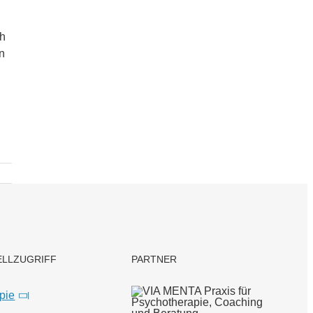
ch
n
ELLZUGRIFF
PARTNER
pie