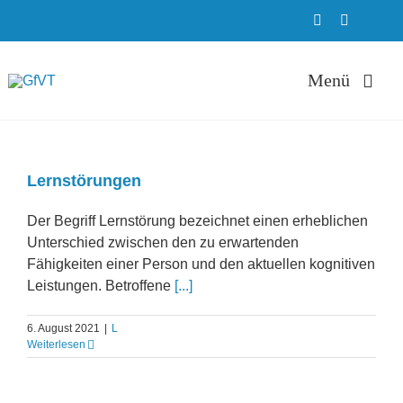
Zum
Inhalt
springen
Menü
Therapie
Lernstörungen
ADHS Ambula
Der Begriff Lernstörung bezeichnet einen erheblichen
Unterschied zwischen den zu erwartenden
Fähigkeiten einer Person und den aktuellen kognitiven
Weiterbildung
Leistungen. Betroffene
[...]
6. August 2021
|
L
Ausbildung
Weiterlesen
Über uns