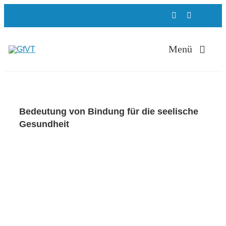
Zum
Inhalt
springen
Menü
Therapie
Bedeutung von Bindung für die seelische
Gesundheit
ADHS Ambulan
Zeige
grösseres
Weiterbildung
Bild
Ausbildung
Über uns