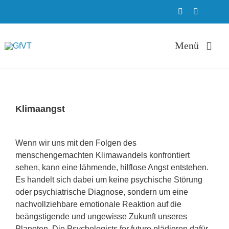
Zum
Inhalt
springen
Menü
Therapie
Klimaangst
ADHS Ambula
Zeige
grösseres
Wenn wir uns mit den Folgen des
Bild
menschengemachten Klimawandels konfrontiert
Weiterbildung
sehen, kann eine lähmende, hilflose Angst entstehen.
Es handelt sich dabei um keine psychische Störung
Ausbildung
oder psychiatrische Diagnose, sondern um eine
nachvollziehbare emotionale Reaktion auf die
beängstigende und ungewisse Zukunft unseres
Über uns
Planeten. Die Psychologists for future plädieren dafür,