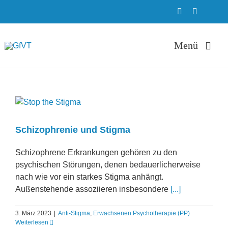
Zum
Inhalt
springen
Menü
Therapie
ADHS Ambula
Schizophrenie und Stigma
Schizophrene Erkrankungen gehören zu den
Weiterbildung
psychischen Störungen, denen bedauerlicherweise
nach wie vor ein starkes Stigma anhängt.
Außenstehende assoziieren insbesondere
[...]
Ausbildung
3. März 2023
|
Anti-Stigma
,
Erwachsenen Psychotherapie (PP)
Weiterlesen
Über uns